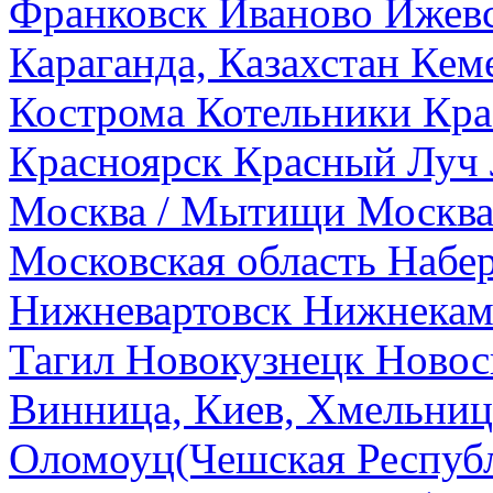
Франковск
Иваново
Ижев
Караганда, Казахстан
Кем
Кострома
Котельники
Кра
Красноярск
Красный Луч
Москва / Мытищи
Москва
Московская область
Набе
Нижневартовск
Нижнекам
Тагил
Новокузнецк
Новос
Винница, Киев, Хмельниц
Оломоуц(Чешская Респуб