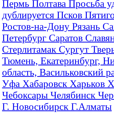
Пермь
Полтава
Просьба у
дублируется
Псков
Пятиг
Ростов-на-Дону
Рязань
Са
Петербург
Саратов
Славя
Стерлитамак
Сургут
Твер
Тюмень, Екатеринбург, Н
область, Васильковский ра
Уфа
Хабаровск
Харьков
Х
Чебоксары
Челябинск
Чер
Г. Новосибирск
Г.Алматы