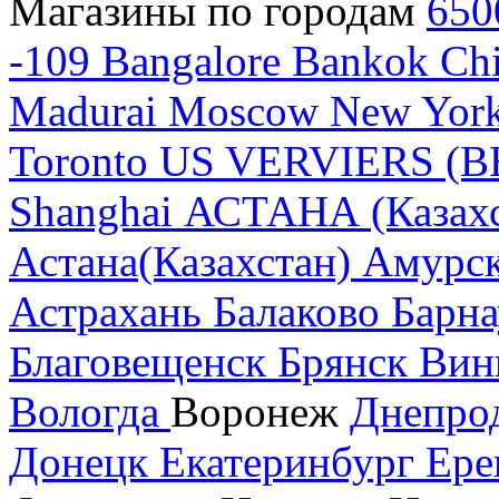
Магазины по городам
650
-109
Bangalore
Bankok
Chi
Madurai
Moscow
New Yor
Toronto
US
VERVIERS (B
Shanghai
АСТАНА (Казахс
Астана(Казахстан)
Амурск
Астрахань
Балаково
Барна
Благовещенск
Брянск
Вин
Вологда
Воронеж
Днепро
Донецк
Екатеринбург
Ере