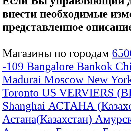
Если Вы управляющий да
внести необходимые изме
представленное описани
Магазины по городам
650
-109
Bangalore
Bankok
Chi
Madurai
Moscow
New Yor
Toronto
US
VERVIERS (B
Shanghai
АСТАНА (Казахс
Астана(Казахстан)
Амурск