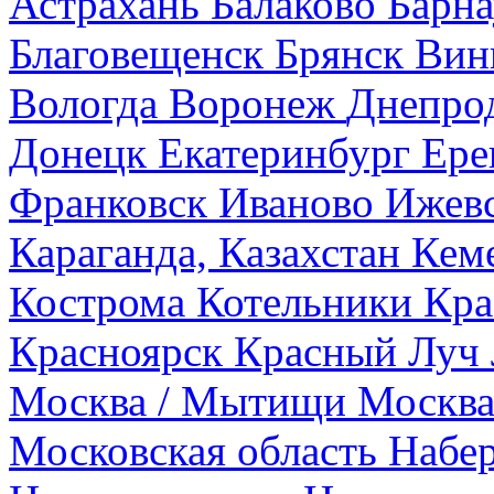
Астрахань
Балаково
Барна
Благовещенск
Брянск
Вин
Вологда
Воронеж
Днепро
Донецк
Екатеринбург
Ере
Франковск
Иваново
Ижев
Караганда, Казахстан
Кем
Кострома
Котельники
Кра
Красноярск
Красный Луч
Москва / Мытищи
Москва
Московская область
Набе