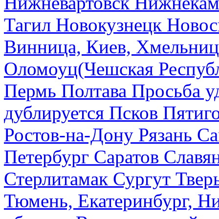
Нижневартовск
Нижнекам
Тагил
Новокузнецк
Новос
Винница, Киев, Хмельниц
Оломоуц(Чешская Респуб
Пермь
Полтава
Просьба у
дублируется
Псков
Пятиг
Ростов-на-Дону
Рязань
Са
Петербург
Саратов
Славя
Стерлитамак
Сургут
Твер
Тюмень, Екатеринбург, Н