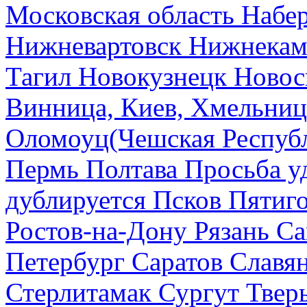
Московская область
Набе
Нижневартовск
Нижнекам
Тагил
Новокузнецк
Новос
Винница, Киев, Хмельниц
Оломоуц(Чешская Респуб
Пермь
Полтава
Просьба у
дублируется
Псков
Пятиг
Ростов-на-Дону
Рязань
Са
Петербург
Саратов
Славя
Стерлитамак
Сургут
Твер