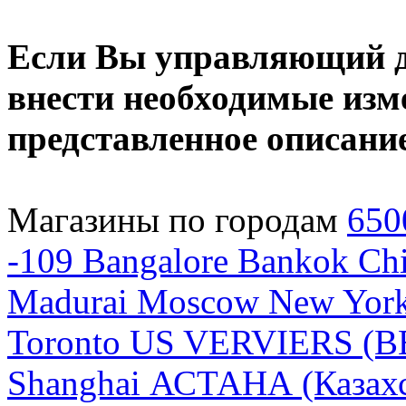
Если Вы управляющий да
внести необходимые изме
представленное описани
Магазины по городам
650
-109
Bangalore
Bankok
Chi
Madurai
Moscow
New Yor
Toronto
US
VERVIERS (B
Shanghai
АСТАНА (Казахс