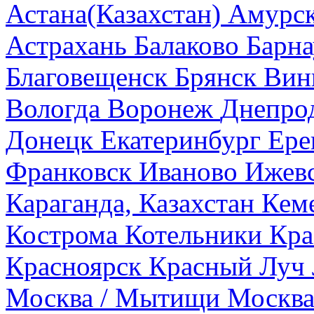
Астана(Казахстан)
Амурск
Астрахань
Балаково
Барна
Благовещенск
Брянск
Вин
Вологда
Воронеж
Днепро
Донецк
Екатеринбург
Ере
Франковск
Иваново
Ижев
Караганда, Казахстан
Кем
Кострома
Котельники
Кра
Красноярск
Красный Луч
Москва / Мытищи
Москва