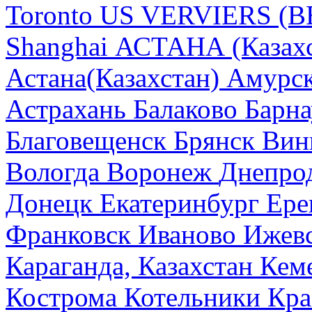
Toronto
US
VERVIERS (B
Shanghai
АСТАНА (Казахс
Астана(Казахстан)
Амурск
Астрахань
Балаково
Барна
Благовещенск
Брянск
Вин
Вологда
Воронеж
Днепро
Донецк
Екатеринбург
Ере
Франковск
Иваново
Ижев
Караганда, Казахстан
Кем
Кострома
Котельники
Кра