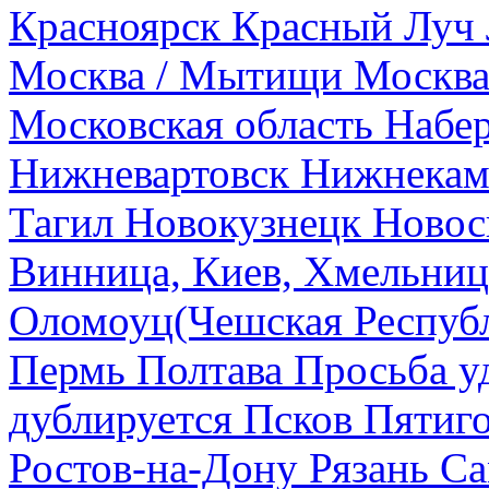
Красноярск
Красный Луч
Москва / Мытищи
Москва
Московская область
Набе
Нижневартовск
Нижнекам
Тагил
Новокузнецк
Новос
Винница, Киев, Хмельниц
Оломоуц(Чешская Респуб
Пермь
Полтава
Просьба у
дублируется
Псков
Пятиг
Ростов-на-Дону
Рязань
Са