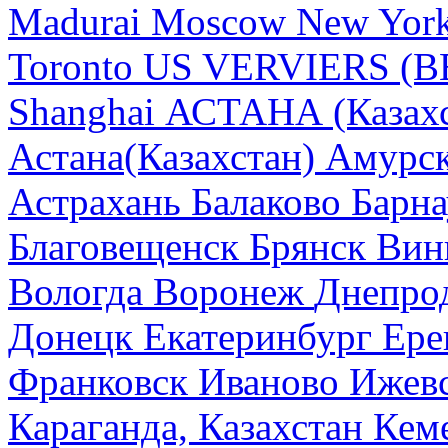
Madurai
Moscow
New Yor
Toronto
US
VERVIERS (B
Shanghai
АСТАНА (Казахс
Астана(Казахстан)
Амурск
Астрахань
Балаково
Барна
Благовещенск
Брянск
Вин
Вологда
Воронеж
Днепро
Донецк
Екатеринбург
Ере
Франковск
Иваново
Ижев
Караганда, Казахстан
Кем