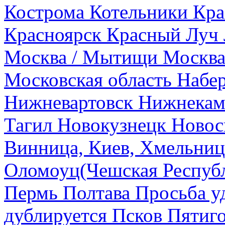
Кострома
Котельники
Кра
Красноярск
Красный Луч
Москва / Мытищи
Москва
Московская область
Набе
Нижневартовск
Нижнекам
Тагил
Новокузнецк
Новос
Винница, Киев, Хмельниц
Оломоуц(Чешская Респуб
Пермь
Полтава
Просьба у
дублируется
Псков
Пятиг