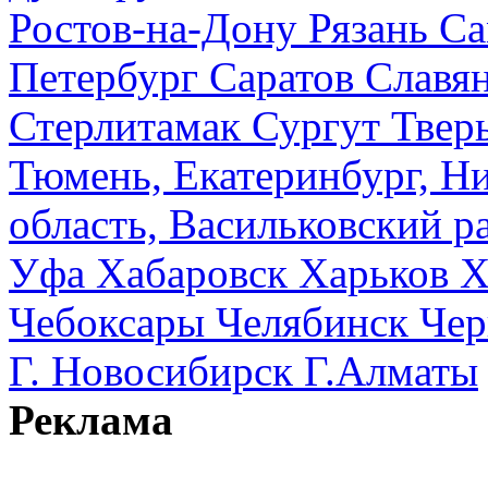
Ростов-на-Дону
Рязань
Са
Петербург
Саратов
Славя
Стерлитамак
Сургут
Твер
Тюмень, Екатеринбург, Н
область, Васильковский ра
Уфа
Хабаровск
Харьков
Х
Чебоксары
Челябинск
Чер
Г. Новосибирск
Г.Алматы
Реклама