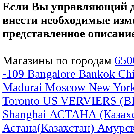
Если Вы управляющий да
внести необходимые изме
представленное описани
Магазины по городам
650
-109
Bangalore
Bankok
Chi
Madurai
Moscow
New Yor
Toronto
US
VERVIERS (B
Shanghai
АСТАНА (Казахс
Астана(Казахстан)
Амурск