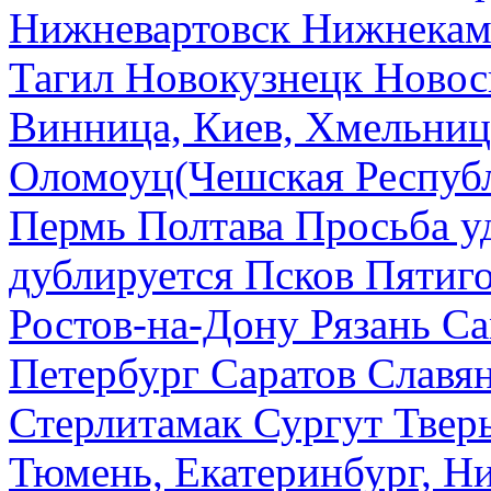
Нижневартовск
Нижнекам
Тагил
Новокузнецк
Новос
Винница, Киев, Хмельниц
Оломоуц(Чешская Респуб
Пермь
Полтава
Просьба у
дублируется
Псков
Пятиг
Ростов-на-Дону
Рязань
Са
Петербург
Саратов
Славя
Стерлитамак
Сургут
Твер
Тюмень, Екатеринбург, Н