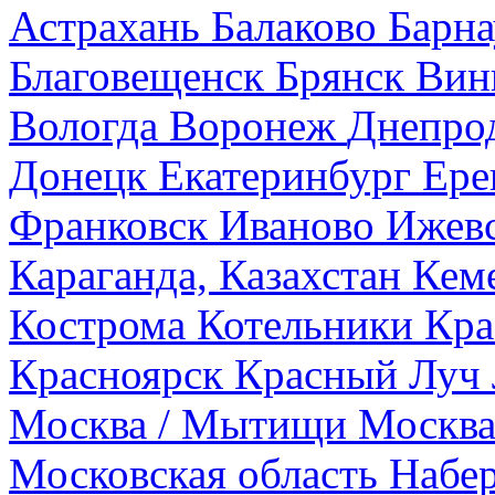
Астрахань
Балаково
Барна
Благовещенск
Брянск
Вин
Вологда
Воронеж
Днепро
Донецк
Екатеринбург
Ере
Франковск
Иваново
Ижев
Караганда, Казахстан
Кем
Кострома
Котельники
Кра
Красноярск
Красный Луч
Москва / Мытищи
Москва
Московская область
Набе