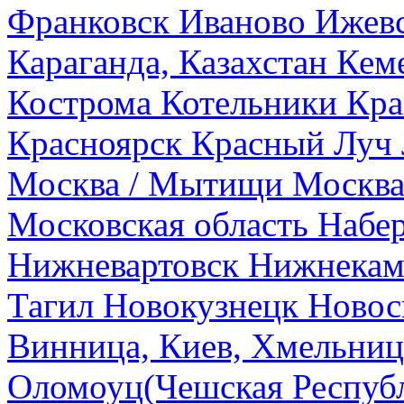
Франковск
Иваново
Ижев
Караганда, Казахстан
Кем
Кострома
Котельники
Кра
Красноярск
Красный Луч
Москва / Мытищи
Москва
Московская область
Набе
Нижневартовск
Нижнекам
Тагил
Новокузнецк
Новос
Винница, Киев, Хмельниц
Оломоуц(Чешская Респуб