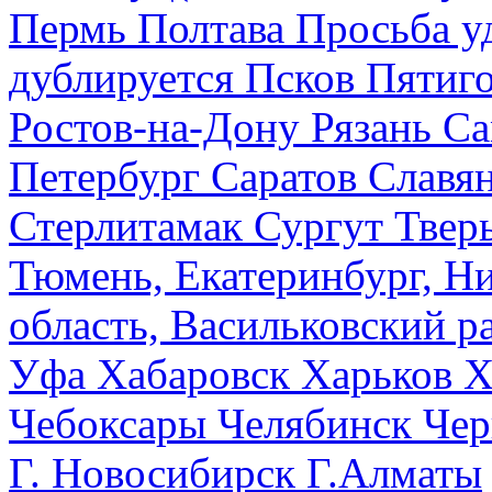
Пермь
Полтава
Просьба у
дублируется
Псков
Пятиг
Ростов-на-Дону
Рязань
Са
Петербург
Саратов
Славя
Стерлитамак
Сургут
Твер
Тюмень, Екатеринбург, Н
область, Васильковский ра
Уфа
Хабаровск
Харьков
Х
Чебоксары
Челябинск
Чер
Г. Новосибирск
Г.Алматы