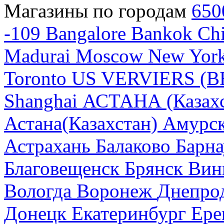
Магазины по городам
650
-109
Bangalore
Bankok
Chi
Madurai
Moscow
New Yor
Toronto
US
VERVIERS (B
Shanghai
АСТАНА (Казахс
Астана(Казахстан)
Амурск
Астрахань
Балаково
Барна
Благовещенск
Брянск
Вин
Вологда
Воронеж
Днепро
Донецк
Екатеринбург
Ере